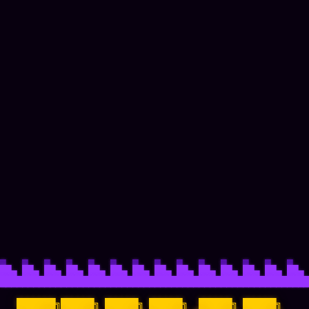
▄   ▄   ▄   ▄   ▄   ▄   ▄   ▄   ▄   ▄   ▄   ▄   ▄   ▄   
██▄ ██▄ ██▄ ██▄ ██▄ ██▄ ██▄ ██▄ ██▄ ██▄ ██▄ ██▄ ██▄ ██▄ 
████████████████████████████████████████████████████████
   ███████╗██████╗ ██████╗ ██████╗  ██████╗ ██████╗
