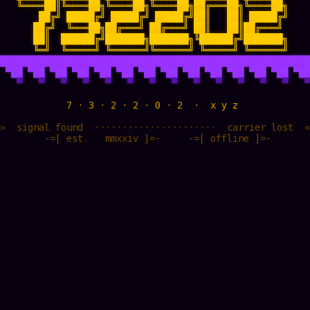
   ╚════██║╚════██╗╚════██╗╚════██╗██╔═══██╗╚════██╗

       ██╔╝ █████╔╝ █████╔╝ █████╔╝██║   ██║ █████╔╝

      ██╔╝  ╚═══██╗██╔═══╝ ██╔═══╝ ██║   ██║██╔═══╝

      ██║  ██████╔╝███████╗███████╗╚██████╔╝███████╗

████████████████████████████████████████████████████████
 ▀██ ▀██ ▀██ ▀██ ▀██ ▀██ ▀██ ▀██ ▀██ ▀██ ▀██ ▀██ ▀██ ▀██
   ▀   ▀   ▀   ▀   ▀   ▀   ▀   ▀   ▀   ▀   ▀   ▀   ▀   ▀
            7 · 3 · 2 · 2 · 0 · 2  ·  x y z             
»  signal found  ······················  carrier lost  «
        -=[ est. 
  mmxxiv 
]=-     -=[ offline ]=-